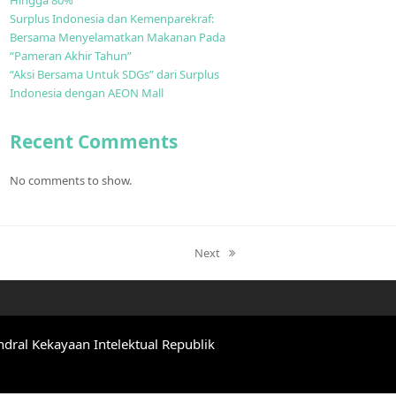
Hingga 80%
Surplus Indonesia dan Kemenparekraf:
Bersama Menyelamatkan Makanan Pada
“Pameran Akhir Tahun”
“Aksi Bersama Untuk SDGs” dari Surplus
Indonesia dengan AEON Mall
Recent Comments
No comments to show.
Next
next
post:
ndral Kekayaan Intelektual Republik